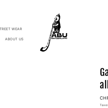
TREET WEAR
ABOUT US
/
Ga
a
i
Pri
CHF
hab
Taxes