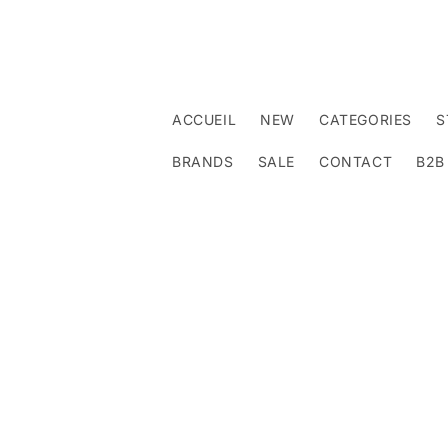
et
passer
au
contenu
ACCUEIL
NEW
CATEGORIES
S
BRANDS
SALE
CONTACT
B2B
Passer aux
informations
produits