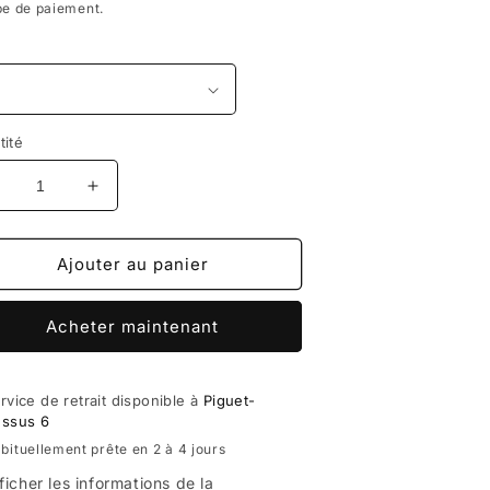
pe de paiement.
tité
éduire
Augmenter
a
la
uantité
quantité
e
de
Ajouter au panier
as
Gas
iants
Giants
Acheter maintenant
-
as&#39;em
Gas&#39;em
l-
all-
rewneck
Crewneck
rvice de retrait disponible à
Piguet-
ssus 6
avy
Navy
bituellement prête en 2 à 4 jours
ficher les informations de la