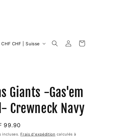
P
Connexion
Panier
CHF CHF | Suisse
a
y
s
r
s Giants -Gas'em
é
ll- Crewneck Navy
g
x
 99.90
o
ituel
 incluses.
Frais d'expédition
calculés à
n