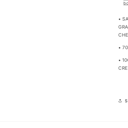
bo
• S
GRA
CHE
• 7
• 1
CR
S