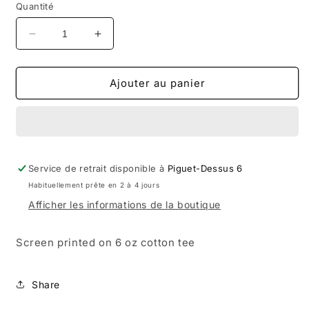
Quantité
Réduire
Augmenter
la
la
quantité
quantité
de
de
Ajouter au panier
SNACK
SNACK
CITRUS
CITRUS
TEE
TEE
Black
Black
Service de retrait disponible à
Piguet-Dessus 6
Habituellement prête en 2 à 4 jours
Afficher les informations de la boutique
Screen printed on 6 oz cotton tee
Share