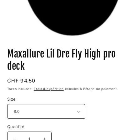
Ouvrir
le
Maxallure Lil Dre Fly High pro
média
1
dans
deck
une
fenêtre
modale
Prix
CHF 94.50
habituel
Taxes incluses.
Frais d'expédition
calculés à l'étape de paiement.
Size
Quantité