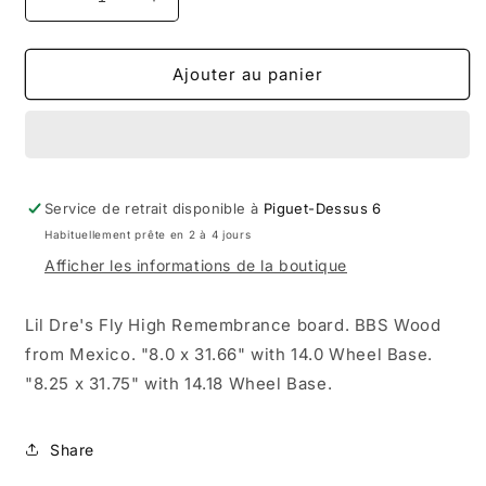
Réduire
Augmenter
la
la
quantité
quantité
de
de
Ajouter au panier
Maxallure
Maxallure
Lil
Lil
Dre
Dre
Fly
Fly
High
High
Service de retrait disponible à
pro
pro
Piguet-Dessus 6
deck
deck
Habituellement prête en 2 à 4 jours
Afficher les informations de la boutique
Lil Dre's Fly High Remembrance board. BBS Wood
from Mexico. "8.0 x 31.66" with 14.0 Wheel Base.
"8.25 x 31.75" with 14.18 Wheel Base.
Share