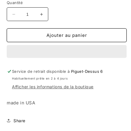
Quantité
Réduire
Augmenter
la
la
quantité
quantité
de
de
Ajouter au panier
HARDBODY
HARDBODY
OG
OG
LOGO
LOGO
TEE
TEE
NAVY
NAVY
Service de retrait disponible à
Piguet-Dessus 6
Habituellement prête en 2 à 4 jours
Afficher les informations de la boutique
made in USA
Share