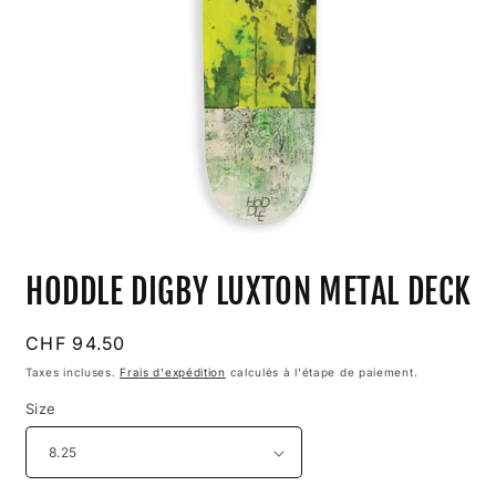
Ouvrir
le
HODDLE DIGBY LUXTON METAL DECK
média
1
dans
une
Prix
CHF 94.50
fenêtre
habituel
modale
Taxes incluses.
Frais d'expédition
calculés à l'étape de paiement.
Size