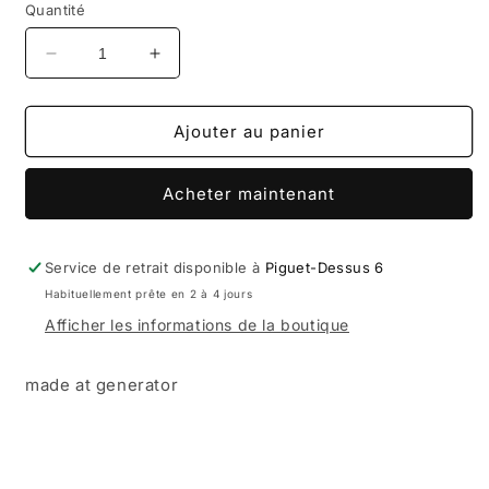
Quantité
Réduire
Augmenter
la
la
quantité
quantité
de
de
Ajouter au panier
HODDLE
HODDLE
DIGBY
DIGBY
Acheter maintenant
LUXTON
LUXTON
METAL
METAL
DECK
DECK
Service de retrait disponible à
Piguet-Dessus 6
Habituellement prête en 2 à 4 jours
Afficher les informations de la boutique
made at generator