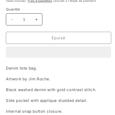
habituel
Taxes incluses.
Frais d'expédition
calculés à l'étape de paiement.
Quantité
Réduire
Augmenter
la
la
quantité
quantité
de
de
Épuisé
HODDLE
HODDLE
THUNDERDOME
THUNDERDOME
DENIM
DENIM
TOTE
TOTE
BAG
BAG
Denim tote bag.
-
-
BLACK
BLACK
Artwork by
Jim Roche.
DENIM
DENIM
/
/
Black washed denim with gold contrast stitch.
RED
RED
CONTRAST
CONTRAST
Side pocket with applique studded detail.
STITCH
STITCH
Internal snap button closure.