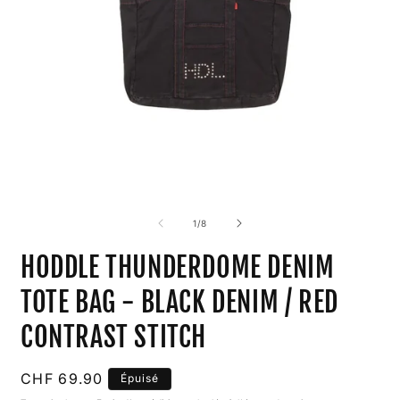
Ouvrir
O
le
l
média
m
de
1
/
8
1
2
dans
d
HODDLE THUNDERDOME DENIM
une
u
fenêtre
f
modale
m
TOTE BAG - BLACK DENIM / RED
CONTRAST STITCH
Prix
CHF 69.90
Épuisé