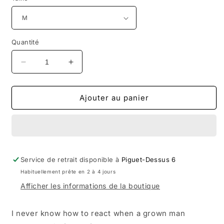
Quantité
Réduire
Augmenter
la
la
quantité
quantité
de
de
Ajouter au panier
RAVE
RAVE
CORE
CORE
LOGO
LOGO
hoodie
hoodie
black
black
Service de retrait disponible à
silver
silver
Piguet-Dessus 6
Habituellement prête en 2 à 4 jours
Afficher les informations de la boutique
I never know how to react when a grown man