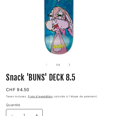
Ouvrir
O
le
l
média
m
de
1
/
4
1
2
dans
d
Snack 'BUNS' DECK 8.5
une
u
fenêtre
f
modale
m
Prix
CHF 94.50
habituel
Taxes incluses.
Frais d'expédition
calculés à l'étape de paiement.
Quantité