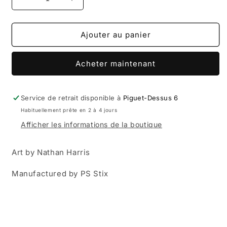
Réduire
Augmenter
la
la
quantité
quantité
de
de
Ajouter au panier
Snack
Snack
&#39;BUNS&#39;
&#39;BUNS&#39;
Acheter maintenant
DECK
DECK
8.5
8.5
Service de retrait disponible à
Piguet-Dessus 6
Habituellement prête en 2 à 4 jours
Afficher les informations de la boutique
Art by Nathan Harris
Manufactured by PS Stix