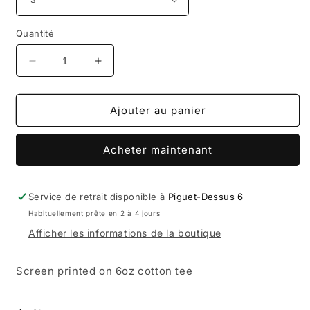
Quantité
Réduire
Augmenter
la
la
quantité
quantité
de
de
Ajouter au panier
SNACK
SNACK
SEEIN
SEEIN
Acheter maintenant
THE
THE
SIGHTS
SIGHTS
TEE
TEE
FOREST
FOREST
Service de retrait disponible à
Piguet-Dessus 6
GREEN
GREEN
Habituellement prête en 2 à 4 jours
Afficher les informations de la boutique
Screen printed on 6oz cotton tee