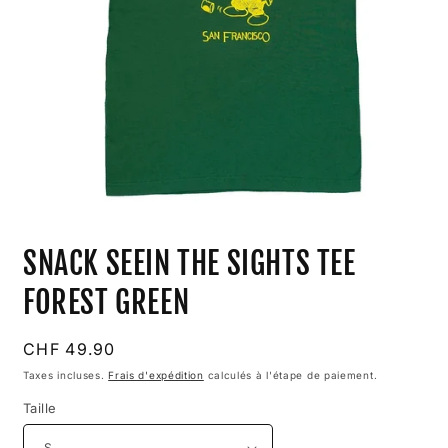
Ouvrir
le
SNACK SEEIN THE SIGHTS TEE
média
1
dans
FOREST GREEN
une
fenêtre
modale
Prix
CHF 49.90
habituel
Taxes incluses.
Frais d'expédition
calculés à l'étape de paiement.
Taille