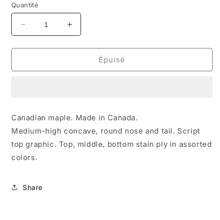
Quantité
Réduire
Augmenter
la
la
quantité
quantité
de
de
Épuisé
STUDIO
STUDIO
Wherry
Wherry
Speedway
Speedway
deck
deck
Canadian maple. Made in Canada.
Medium-high concave, round nose and tail. Script
top graphic. Top, middle, bottom stain ply in assorted
colors.
Share